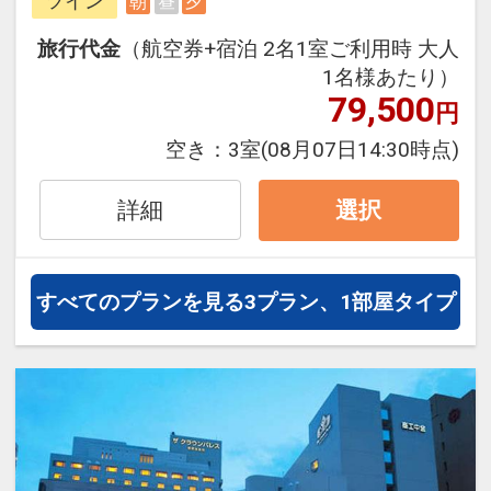
ツイン
朝
昼
夕
ら、一都市滞在はもちろん周遊旅行
にも最適！
旅行代金
（航空券+宿泊 2名1室ご利用時 大人
旅行期間中の1泊だけの宿泊や延
1名様あたり）
泊・飛び泊なども自由自在です。
79,500
円
フライトは、安心のJAL（または
空き：
3室
(08月07日14:30時点)
JALグループ）確約！フライトマイ
ル50%貯まります。
詳細
選択
オプションでレンタカーや現地交
通・体験プランなどの追加（同時予
約）が可能なプランもございます。
すべてのプランを見る
3プラン、1部屋タイプ
■朝食 和洋バイキング 7:00～
10:00
■夕食 和懐石料理 17:00～
21:00（LO／20:45）