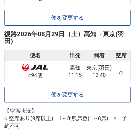
便を変更する
復路
2026年08月29日（土）
高知
→
東京(羽
田)
便名
出発
到着
空席
高知
東京(羽田)
11:15
12:40
494便
便を変更する
【空席状況】
○:空席あり(9席以上) 1～8:残席数(1～8席) ×：予
約不可