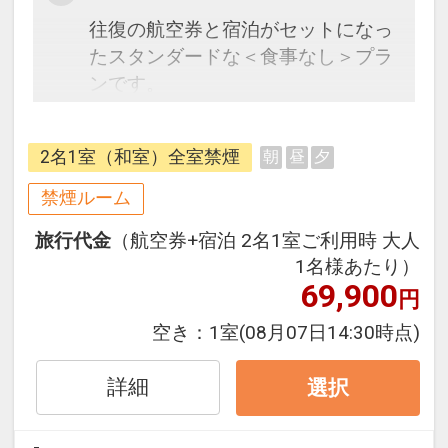
往復の航空券と宿泊がセットになっ
たスタンダードな＜食事なし＞プラ
ンです。
フライトと宿泊を自由に組み合わせ
できるダイナミックパッケージだか
2名1室（和室）全室禁煙
朝
昼
夕
ら、一都市滞在はもちろん周遊旅行
にも最適！
禁煙ルーム
旅行期間中の1泊だけの宿泊や延
旅行代金
（航空券+宿泊 2名1室ご利用時 大人
泊・飛び泊なども自由自在です。
1名様あたり）
フライトは、安心のJAL（または
69,900
円
JALグループ）確約！フライトマイ
ル50%貯まります。
空き：
1室
(08月07日14:30時点)
オプションでレンタカーや現地交
通・体験プランなどの追加（同時予
詳細
選択
約）が可能なプランもございます。