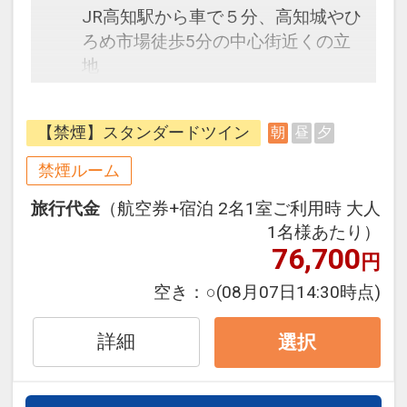
JR高知駅から車で５分、高知城やひ
ろめ市場徒歩5分の中心街近くの立
地
おいしい朝食バイキングに、充実の
館内設備で快適にお過ごしいただけ
【禁煙】スタンダードツイン
朝
昼
夕
ます。
禁煙ルーム
旅行代金
（航空券+宿泊 2名1室ご利用時 大人
【宿泊特典】
1名様あたり）
・館内直営レストランでの夕食10％
76,700
円
割引（お会計時に、ルームキーをご
提示ください）
空き：
○
(08月07日14:30時点)
・館内バー利用時、10％割引（お会
計時に、ルームキーをご提示くださ
詳細
選択
い）
・レンタサイクル無料貸出（大人用