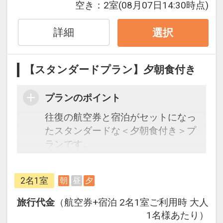
空き：
2室
(08月07日14:30時点)
JALグループ）確約！フライトマイ
ル50%貯まります。
詳細
選択
オプションでレンタカーや現地交
通・体験プランなどの追加（同時予
約）が可能なプランもございます。
【スタンダードプラン】夕朝食付き
【朝食内容】
プランのポイント
和定食
往復の航空券と宿泊がセットになっ
たスタンダードな＜夕朝食付き＞プ
ランです。
フライトと宿泊を自由に組み合わせ
できるダイナミックパッケージだか
2名1室
朝
昼
夕
ら、一都市滞在はもちろん周遊旅行
にも最適！
旅行代金
（航空券+宿泊 2名1室ご利用時 大人
旅行期間中の1泊だけの宿泊や延
1名様あたり）