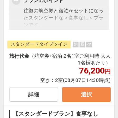
プランのポイント
往復の航空券と宿泊がセットになっ
たスタンダードな＜食事なし＞プラ
ンです。
フライトと宿泊を自由に組み合わせ
できるダイナミックパッケージだか
スタンダードタイプツイン
朝
昼
夕
ら、一都市滞在はもちろん周遊旅行
にも最適！
旅行代金
（航空券+宿泊 2名1室ご利用時 大人
旅行期間中の1泊だけの宿泊や延
1名様あたり）
泊・飛び泊なども自由自在です。
76,200
円
フライトは、安心のJAL（または
空き：
2室
(08月07日14:30時点)
JALグループ）確約！フライトマイ
ル50%貯まります。
詳細
選択
オプションでレンタカーや現地交
通・体験プランなどの追加（同時予
約）が可能なプランもございます。
【スタンダードプラン】食事なし