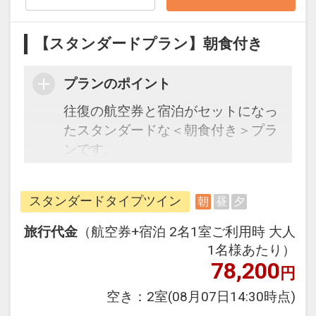
約）が可能なプランもございます。
【スタンダードプラン】朝食付き
プランのポイント
往復の航空券と宿泊がセットになっ
たスタンダードな＜朝食付き＞プラ
ンです。
フライトと宿泊を自由に組み合わせ
できるダイナミックパッケージだか
スタンダードタイプツイン
朝
昼
夕
ら、一都市滞在はもちろん周遊旅行
にも最適！
旅行代金
（航空券+宿泊 2名1室ご利用時 大人
旅行期間中の1泊だけの宿泊や延
1名様あたり）
泊・飛び泊なども自由自在です。
78,200
円
フライトは、安心のJAL（または
空き：
2室
(08月07日14:30時点)
JALグループ）確約！フライトマイ