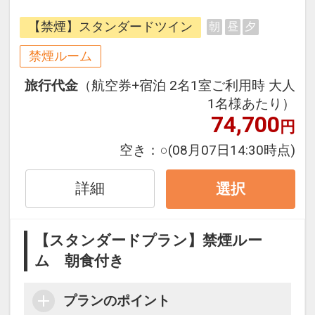
館内設備で快適にお過ごしいただけ
【禁煙】スタンダードツイン
朝
昼
夕
ます。
禁煙ルーム
旅行代金
（航空券+宿泊 2名1室ご利用時 大人
【宿泊特典】
1名様あたり）
・館内直営レストランでの夕食10％
74,700
円
割引（お会計時に、ルームキーをご
提示ください）
空き：
○
(08月07日14:30時点)
・館内バー利用時、10％割引（お会
計時に、ルームキーをご提示くださ
詳細
選択
い）
・レンタサイクル無料貸出（大人用
【スタンダードプラン】禁煙ルー
のみ。当日先着順）
ム 朝食付き
プランのポイント