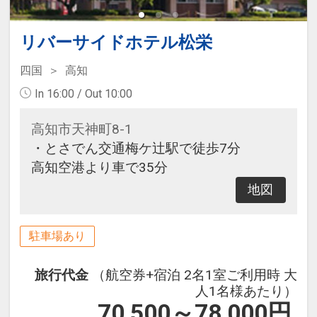
リバーサイドホテル松栄
四国
高知
In 16:00 / Out 10:00
高知市天神町8-1
・とさでん交通梅ケ辻駅で徒歩7分
高知空港より車で35分
地図
駐車場あり
旅行代金
（航空券+宿泊 2名1室ご利用時 大
人1名様あたり）
70,500～78,000
円