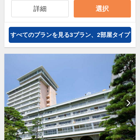
ル50%貯まります。
詳細
選択
オプションでレンタカーや現地交
通・体験プランなどの追加（同時予
約）が可能なプランもございます。
すべてのプランを見る
3プラン、2部屋タイプ
【朝食について】
■（内容）バイキングもしくは和定
食
★和朝食（一例） ※季節により内容
は異なります※
・奴葱の卵焼き 染めおろし ・鰹の
生姜煮
・本日の小鉢二種 ・自家製豆腐
・干物…沖うるめ（高知県みませ
産）、みりん干し（高知県赤岡産）
・季節のサラダ