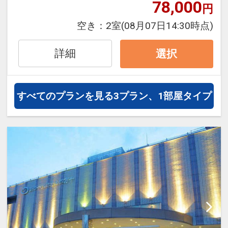
泊・飛び泊なども自由自在です。
78,000
円
フライトは、安心のJAL（または
空き：
2室
(08月07日14:30時点)
JALグループ）確約！フライトマイ
ル50%貯まります。
詳細
選択
オプションでレンタカーや現地交
通・体験プランなどの追加（同時予
約）が可能なプランもございます。
すべてのプランを見る
3プラン、1部屋タイプ
【朝食内容】
和定食
【夕食内容】
和食会席、郷土料理