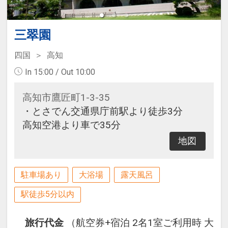
・土佐沖どれちりめんじゃこ ・生
卵
三翠園
・白飯…有機肥料で育てたこしひか
り ・味噌汁 ・漬物 等
四国
高知
・自家製小夏ジュース
In 15:00 / Out 10:00
※未就学児 お子様朝食プレート
高知市鷹匠町1-3-35
★朝食バイキング
・とさでん交通県庁前駅より徒歩3分
・高知産の食材を中心にからだにや
高知空港より車で35分
さしいお料理
地図
・ホテル併設の”果樹園工房”特製
自家製ジャムや自家製果物ジュース
駐車場あり
大浴場
露天風呂
※食事内容が変更になる場合もござ
駅徒歩5分以内
います。
■（営業時間）7:00～9:30（最終入
旅行代金
（航空券+宿泊 2名1室ご利用時 大