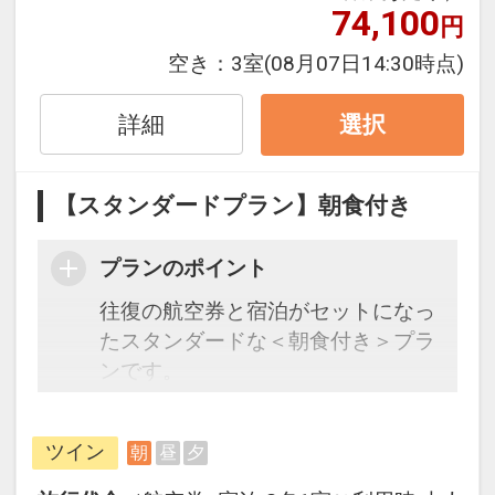
泊・飛び泊なども自由自在です。
74,100
円
フライトは、安心のJAL（または
空き：
3室
(08月07日14:30時点)
JALグループ）確約！フライトマイ
ル50%貯まります。
詳細
選択
オプションでレンタカーや現地交
通・体験プランなどの追加（同時予
約）が可能なプランもございます。
【スタンダードプラン】朝食付き
※施設により添い寝のお子様も現地
プランのポイント
にて別途施設使用料や食事代金など
発生する場合がございます。
往復の航空券と宿泊がセットになっ
たスタンダードな＜朝食付き＞プラ
ンです。
フライトと宿泊を自由に組み合わせ
できるダイナミックパッケージだか
ツイン
朝
昼
夕
ら、一都市滞在はもちろん周遊旅行
にも最適！