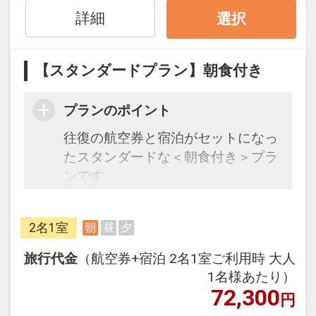
ル50%貯まります。
詳細
選択
オプションでレンタカーや現地交
通・体験プランなどの追加（同時予
約）が可能なプランもございます。
【スタンダードプラン】朝食付き
プランのポイント
往復の航空券と宿泊がセットになっ
たスタンダードな＜朝食付き＞プラ
ンです。
フライトと宿泊を自由に組み合わせ
できるダイナミックパッケージだか
2名1室
朝
昼
夕
ら、一都市滞在はもちろん周遊旅行
にも最適！
旅行代金
（航空券+宿泊 2名1室ご利用時 大人
旅行期間中の1泊だけの宿泊や延
1名様あたり）
泊・飛び泊なども自由自在です。
72,300
円
フライトは、安心のJAL（または