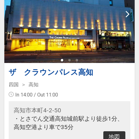
※施設により添い寝のお子様も現地
にて別途施設使用料や食事代金など
発生する場合がございます。
ザ クラウンパレス高知
四国
高知
In 14:00 / Out 11:00
高知市本町4-2-50
・とさでん交通高知城前駅より徒歩1分、
高知空港より車で35分
地図