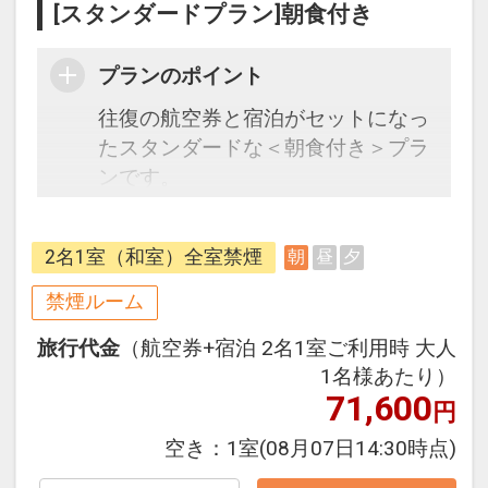
[スタンダードプラン]朝食付き
＜添い寝の幼児のお子様＞
施設利用料・食事代金などが別途発
生する場合がございます。
プランのポイント
現地にてお支払いください。
往復の航空券と宿泊がセットになっ
たスタンダードな＜朝食付き＞プラ
ンです。
フライトと宿泊を自由に組み合わせ
できるダイナミックパッケージだか
2名1室（和室）全室禁煙
朝
昼
夕
ら、一都市滞在はもちろん周遊旅行
にも最適！
禁煙ルーム
旅行期間中の1泊だけの宿泊や延
旅行代金
（航空券+宿泊 2名1室ご利用時 大人
泊・飛び泊なども自由自在です。
1名様あたり）
フライトは、安心のJAL（または
71,600
円
JALグループ）確約！フライトマイ
ル50%貯まります。
空き：
1室
(08月07日14:30時点)
オプションでレンタカーや現地交