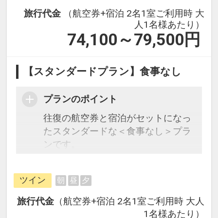
旅行代金
（航空券+宿泊 2名1室ご利用時 大
人1名様あたり）
74,100～79,500
円
【スタンダードプラン】食事なし
プランのポイント
往復の航空券と宿泊がセットになっ
たスタンダードな＜食事なし＞プラ
ンです。
フライトと宿泊を自由に組み合わせ
できるダイナミックパッケージだか
ツイン
朝
昼
夕
ら、一都市滞在はもちろん周遊旅行
にも最適！
旅行代金
（航空券+宿泊 2名1室ご利用時 大人
旅行期間中の1泊だけの宿泊や延
1名様あたり）