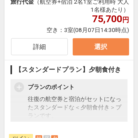
旅行代金
（航空券+宿泊 2名1室ご利用時 大人
旅行期間中の1泊だけの宿泊や延
1名様あたり）
泊・飛び泊なども自由自在です。
75,700
円
フライトは、安心のJAL（または
空き：
3室
(08月07日14:30時点)
JALグループ）確約！フライトマイ
ル50%貯まります。
詳細
選択
オプションでレンタカーや現地交
通・体験プランなどの追加（同時予
約）が可能なプランもございます。
【スタンダードプラン】夕朝食付き
■朝食 和洋バイキング 7:00～
プランのポイント
10:00
往復の航空券と宿泊がセットになっ
※施設により添い寝のお子様も現地
たスタンダードな＜夕朝食付き＞プ
にて別途施設使用料や食事代金など
ランです。
発生する場合がございます。
フライトと宿泊を自由に組み合わせ
できるダイナミックパッケージだか