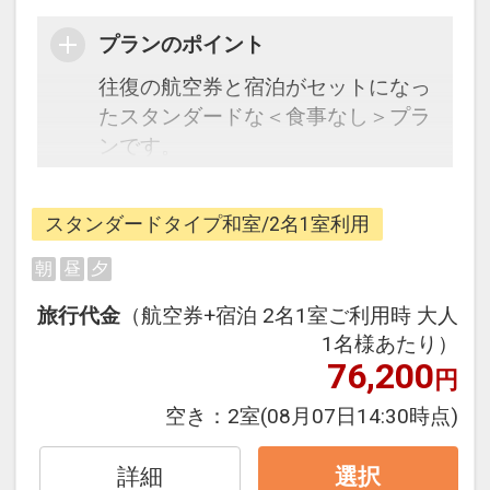
プランのポイント
往復の航空券と宿泊がセットになっ
たスタンダードな＜食事なし＞プラ
ンです。
フライトと宿泊を自由に組み合わせ
できるダイナミックパッケージだか
スタンダードタイプ和室/2名1室利用
ら、一都市滞在はもちろん周遊旅行
にも最適！
朝
昼
夕
旅行期間中の1泊だけの宿泊や延
旅行代金
（航空券+宿泊 2名1室ご利用時 大人
泊・飛び泊なども自由自在です。
1名様あたり）
フライトは、安心のJAL（または
76,200
円
JALグループ）確約！フライトマイ
ル50%貯まります。
空き：
2室
(08月07日14:30時点)
オプションでレンタカーや現地交
通・体験プランなどの追加（同時予
詳細
選択