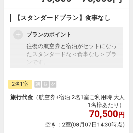
【スタンダードプラン】食事なし
プランのポイント
往復の航空券と宿泊がセットになっ
たスタンダードな＜食事なし＞プラ
ンです。
フライトと宿泊を自由に組み合わせ
できるダイナミックパッケージだか
2名1室
朝
昼
夕
ら、一都市滞在はもちろん周遊旅行
にも最適！
旅行代金
（航空券+宿泊 2名1室ご利用時 大人
旅行期間中の1泊だけの宿泊や延
1名様あたり）
泊・飛び泊なども自由自在です。
70,500
円
フライトは、安心のJAL（または
空き：
2室
(08月07日14:30時点)
JALグループ）確約！フライトマイ