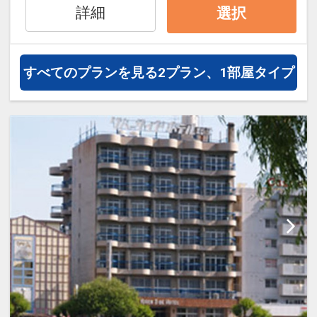
通・体験プランなどの追加（同時予
詳細
選択
約）が可能なプランもございます。
＜添い寝の幼児のお子様＞
すべてのプランを見る
2プラン、1部屋タイプ
施設利用料・食事代金などが別途発
生する場合がございます。
現地にてお支払いください。