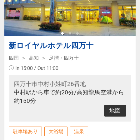
新ロイヤルホテル四万十
四国
高知
足摺・四万十
In 15:00 / Out 11:00
四万十市中村小姓町26番地
中村駅から車で約20分/高知龍馬空港から
約150分
地図
駐車場あり
大浴場
温泉