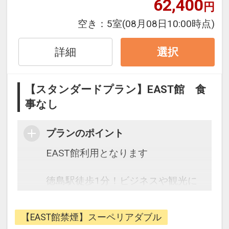
62,400
円
マートテレビ、サータ社のマットレ
スなどリラックスいただけるアイテ
空き：
5室
(08月08日10:00時点)
ムを取り揃えております。
最上階には天然温泉大浴場！
詳細
選択
源泉100％！地下から湧き出る天然
の温泉をお楽しみいただけます。
【スタンダードプラン】EAST館 食
事なし
プランのポイント
EAST館利用となります
徳島駅徒歩1分！ビジネスや観光に
最適なロケーション！
空港リムジンバス・高速バス・路線
【EAST館禁煙】スーペリアダブル
バス・フェリー・JRなど非常にアク