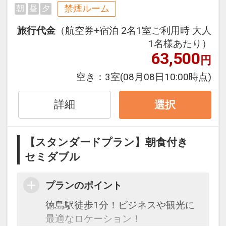
セスの良い立地。
禁煙ルーム
朝
昼
夕
広くゆったりとした客室はすべての
旅行代金
（航空券+宿泊 2名1室ご利用時 大人
客室にWi-Fi・有線LANを完備してお
1名様あたり）
り、お客様のビジネスシーンをサポ
63,500
円
ートいたします。
また、NETFLIXやYouTube対応のス
空き：
3室
(08月08日10:00時点)
マートテレビ、サータ社のマットレ
スなどリラックスいただけるアイテ
詳細
選択
ムを取り揃えております。
最上階には天然温泉大浴場！
【スタンダードプラン】朝食付き
源泉100％！地下から湧き出る天然
セミダブル
の温泉をお楽しみいただけます。
プランのポイント
徳島駅徒歩1分！ビジネスや観光に
最適なロケーション！