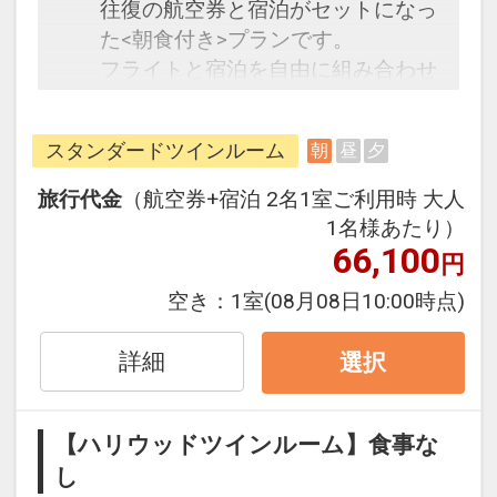
往復の航空券と宿泊がセットになっ
た<朝食付き>プランです。
フライトと宿泊を自由に組み合わせ
できるダイナミックパッケージだか
ら、一都市滞在はもちろん周遊旅行
スタンダードツインルーム
朝
昼
夕
にも最適！
旅行期間中の1泊だけの宿泊や延
旅行代金
（航空券+宿泊 2名1室ご利用時 大人
泊・飛び泊なども自由自在です。
1名様あたり）
フライトは、安心のJALまたは
66,100
円
（JALグループ）確約！フライトマ
空き：
1室
(08月08日10:00時点)
イル50％貯まります。
オプションでレンタカーや現地交
詳細
選択
通・体験プランなどの追加（同時予
約）が可能なプランもございます。
【ハリウッドツインルーム】食事な
【朝食内容】
し
地産地消の旬の食材を使用した朝食