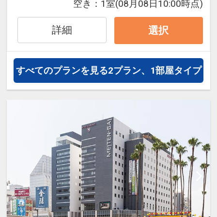
空き：
1室
(08月08日10:00時点)
しいただけます。
詳細
選択
【お食事】
すべてのプランを見る
2プラン、1部屋タイプ
徳島ラーメンやそば米汁など、徳島
グルメを朝からご堪能いただけま
す。焼きたてのクロワッサンの香ば
しい香りがレストランを包み込みま
す。
ヨットハーバーを眺めながら、さわ
やかな朝のお食事をお楽しみくださ
い。
朝食：バイキング
会場：眉山
営業時間 7：00～9：00(リバーサ
イドアネックス 2階)