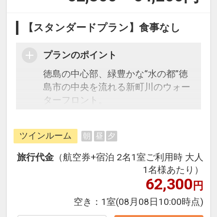
【スタンダードプラン】食事なし
プランのポイント
徳島の中心部、緑豊かな“水の都”徳
島市の中央を流れる新町川のウォー
ターフロント。
吠えるの上品さ、贅沢間はそのまま
に、わがやんような寛げる空間と温
ツインルーム
朝
昼
夕
かいおもてなしが自慢です。
窓から見えるのはリバーサイドの景
旅行代金
（航空券+宿泊 2名1室ご利用時 大人
色。
1名様あたり）
広々とした室内からの絶景を眺めな
62,300
円
がら、くつろぎのひとときをお過ご
空き：
1室
(08月08日10:00時点)
しいただけます。