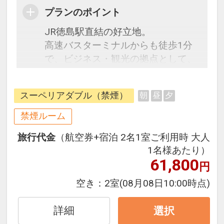
プランのポイント
JR徳島駅直結の好立地。
高速バスターミナルからも徒歩1分
で、ビジネス・観光の拠点として、
多方面からの御集りに最適です。
スーペリアダブル（禁煙）
朝
昼
夕
客室の大きな窓からは、南側に「眉
山」北側に「吉野川」が望め、時間
禁煙ルーム
の流れとともに、移り変わる美しい
旅行代金
（航空券+宿泊 2名1室ご利用時 大人
眺望をお楽しみいただけます。明る
1名様あたり）
く色調豊かなインテリアと格調高い
61,800
円
調度品でお迎えし、寛ぎと至福に満
ちたひとときをお過ごしいただけま
空き：
2室
(08月08日10:00時点)
す。
詳細
選択