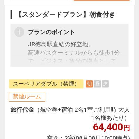
【スタンダードプラン】朝食付き
プランのポイント
JR徳島駅直結の好立地。
高速バスターミナルからも徒歩1分
で、ビジネス・観光の拠点として、
多方面からの御集りに最適です。
スーペリアダブル（禁煙）
朝
昼
夕
客室の大きな窓からは、南側に「眉
山」北側に「吉野川」が望め、時間
禁煙ルーム
の流れとともに、移り変わる美しい
旅行代金
（航空券+宿泊 2名1室ご利用時 大人
眺望をお楽しみいただけます。明る
1名様あたり）
く色調豊かなインテリアと格調高い
64,400
円
調度品でお迎えし、寛ぎと至福に満
ちたひとときをお過ごしいただけま
空き：
2室
(08月08日10:00時点)