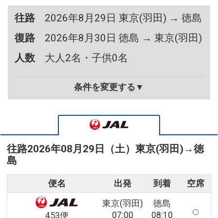
往路
2026年8月29日 東京(羽田) → 徳島
復路
2026年8月30日 徳島 → 東京(羽田)
人数
大人2名・子供0名
条件を変更する▼
往路
2026年08月29日（土）
東京(羽田)
→
徳
島
便名
出発
到着
空席
東京(羽田)
徳島
07:00
08:10
453便