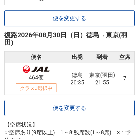
便を変更する
復路
2026年08月30日（日）
徳島
→
東京(羽
田)
便名
出発
到着
空席
徳島
東京(羽田)
464便
7
20:35
21:55
クラスJ選択中
便を変更する
【空席状況】
○:空席あり(9席以上) 1～8:残席数(1～8席) ×：予