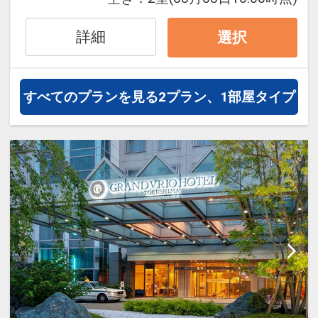
す。
【朝食について】
詳細
選択
徳島県産の食材を使ったお料理や、
四国の郷土料理を朝食ビュッフェ形
式で朝からお楽しみいただけます。
すべてのプランを見る
2プラン、1部屋タイプ
（営業時間）6:30～10:00
（会場）1階フロア