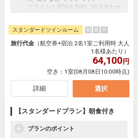
フライトと宿泊を自由に組み合わせ
できるダイナミックパッケージだか
ら、一都市滞在はもちろん周遊旅行
スタンダードツインルーム
朝
昼
夕
にも最適！
旅行期間中の1泊だけの宿泊や延
旅行代金
（航空券+宿泊 2名1室ご利用時 大人
泊・飛び泊なども自由自在です。
1名様あたり）
フライトは、安心のJALまたは
64,100
円
（JALグループ）確約！フライトマ
空き：
1室
(08月08日10:00時点)
イル50％貯まります。
オプションでレンタカーや現地交
詳細
選択
通・体験プランなどの追加（同時予
約）が可能なプランもございます。
【スタンダードプラン】朝食付き
プランのポイント