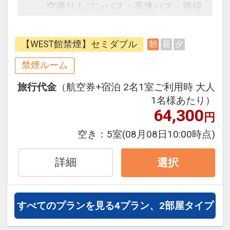
空港リムジンバス・高速バス・路線
バス・フェリー・JRなど非常にアク
セスの良い立地。
【WEST館禁煙】セミダブル
朝
昼
夕
広くゆったりとした客室はすべての
客室にWi-Fi・有線LANを完備してお
禁煙ルーム
り、お客様のビジネスシーンをサポ
旅行代金
（航空券+宿泊 2名1室ご利用時 大人
ートいたします。
1名様あたり）
また、NETFLIXやYouTube対応のス
64,300
円
マートテレビ、サータ社のマットレ
スなどリラックスいただけるアイテ
空き：
5室
(08月08日10:00時点)
ムを取り揃えております。
最上階には天然温泉大浴場！
詳細
選択
源泉100％！地下から湧き出る天然
の温泉をお楽しみいただけます。
すべてのプランを見る
4プラン、2部屋タイプ