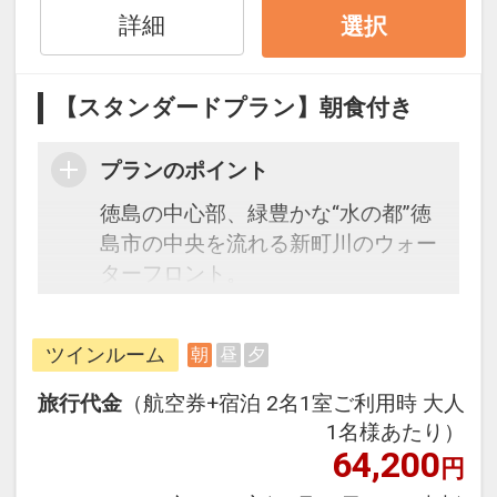
詳細
選択
【宿泊特典】
駐車場代無料
【スタンダードプラン】朝食付き
【施設使用料（添い寝のお子様）】
プランのポイント
※現地にて幼児のお子様の施設使用
料金が発生する場合がございます。
徳島の中心部、緑豊かな“水の都”徳
（現地払い）
島市の中央を流れる新町川のウォー
ターフロント。
吠えるの上品さ、贅沢間はそのまま
に、わがやんような寛げる空間と温
ツインルーム
朝
昼
夕
かいおもてなしが自慢です。
窓から見えるのはリバーサイドの景
旅行代金
（航空券+宿泊 2名1室ご利用時 大人
色。
1名様あたり）
広々とした室内からの絶景を眺めな
64,200
円
がら、くつろぎのひとときをお過ご