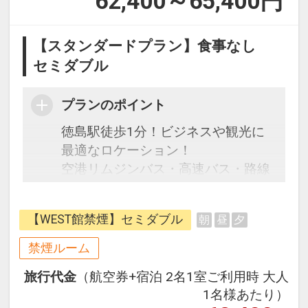
62,400～65,400
円
【スタンダードプラン】食事なし
セミダブル
プランのポイント
徳島駅徒歩1分！ビジネスや観光に
最適なロケーション！
空港リムジンバス・高速バス・路線
バス・フェリー・JRなど非常にアク
セスの良い立地。
【WEST館禁煙】セミダブル
朝
昼
夕
広くゆったりとした客室はすべての
客室にWi-Fi・有線LANを完備してお
禁煙ルーム
り、お客様のビジネスシーンをサポ
旅行代金
（航空券+宿泊 2名1室ご利用時 大人
ートいたします。
1名様あたり）
また、NETFLIXやYouTube対応のス