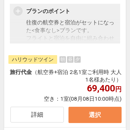
♪
プランのポイント
和定食・洋定食よりお選びいただけ
ます。
往復の航空券と宿泊がセットになっ
■時間：7：00～10：00（最終入店
た<食事なし>プランです。
9：30）
フライトと宿泊を自由に組み合わせ
できるダイナミックパッケージだか
ら、一都市滞在はもちろん周遊旅行
ハリウッドツイン
朝
昼
夕
にも最適！
旅行期間中の1泊だけの宿泊や延
旅行代金
（航空券+宿泊 2名1室ご利用時 大人
泊・飛び泊なども自由自在です。
1名様あたり）
フライトは、安心のJALまたは
69,400
円
（JALグループ）確約！フライトマ
空き：
1室
(08月08日10:00時点)
イル50％貯まります。
オプションでレンタカーや現地交
詳細
選択
通・体験プランなどの追加（同時予
約）が可能なプランもございます。