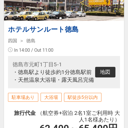
※状況により内容が変更となる場合
がございます。
ホテルサンルート徳島
【宿泊特典】
駐車場代無料
四国
徳島
In 14:00 / Out 11:00
【施設使用料（添い寝のお子様）】
※現地にて幼児のお子様の施設使用
徳島市元町1丁目5-1
料金が発生する場合がございます。
・徳島駅より徒歩約1分徳島駅前
地図
（現地払い）
・天然温泉大浴場・露天風呂完備
駐車場あり
大浴場
駅徒歩5分以内
旅行代金
（航空券+宿泊 2名1室ご利用時 大
人1名様あたり）