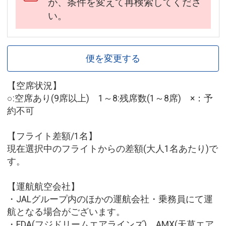
が、条件を変えて再検索してくださ
い。
便を変更する
【空席状況】
○:空席あり(9席以上) 1～8:残席数(1～8席) ×：予
約不可
【フライト差額/1名】
現在選択中のフライトからの差額(大人1名あたり)で
す。
【運航航空会社】
・JALグループ内のほかの運航会社・乗務員にて運
航となる場合がございます。
・FDA(フジドリームエアラインズ)、AMX(天草エア