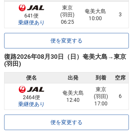
東京
奄美大島
3
(羽田)
641便
10:00
06:25
乗継便あり
便を変更する
復路
2026年08月30日（日）
奄美大島
→
東京
(羽田)
便名
出発
到着
空席
東京
奄美大島
6
(羽田)
2464便
12:40
17:00
乗継便あり
便を変更する