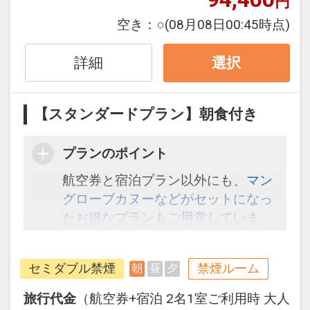
円
空き：
○
(08月08日00:45時点)
詳細
選択
【スタンダードプラン】朝食付き
プランのポイント
航空券と宿泊プラン以外にも、
マン
グローブカヌーなどがセットになっ
たお得なプランもご用意していま
す。こちら
から検索してください。
セミダブル禁煙
禁煙ルーム
朝
昼
夕
旅行代金
（航空券+宿泊 2名1室ご利用時 大人