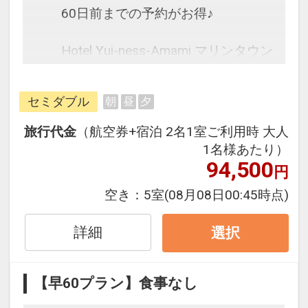
60日前までの予約がお得♪
Hotel Yui-ness-Amami マリンタウン
は2025年オープンの新しいホテル♪
セミダブル
朝
昼
夕
往復の航空券と宿泊がセットになっ
たスタンダードな＜食事なし＞プラ
旅行代金
（航空券+宿泊 2名1室ご利用時 大人
ンです。
1名様あたり）
フライトと宿泊を自由に組み合わせ
94,500
円
できるダイナミックパッケージだか
空き：
5室
(08月08日00:45時点)
ら、一都市滞在はもちろん周遊旅行
にも最適！
詳細
選択
旅行期間中の1泊だけの宿泊や延
泊・飛び泊なども自由自在です。
フライトは、安心のJAL（または
【早60プラン】食事なし
JALグループ）確約！フライトマイ