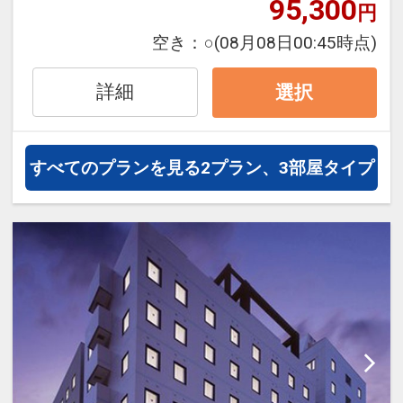
95,300
円
空き：
○
(08月08日00:45時点)
詳細
選択
すべてのプランを見る
2プラン、3部屋タイプ