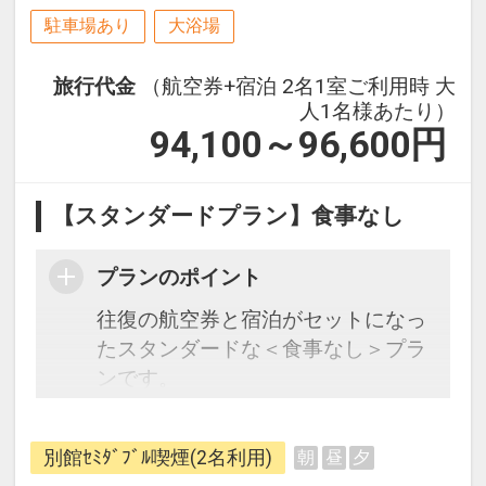
駐車場あり
大浴場
旅行代金
（航空券+宿泊 2名1室ご利用時 大
人1名様あたり）
94,100～96,600
円
【スタンダードプラン】食事なし
プランのポイント
往復の航空券と宿泊がセットになっ
たスタンダードな＜食事なし＞プラ
ンです。
フライトと宿泊を自由に組み合わせ
できるダイナミックパッケージだか
別館ｾﾐﾀﾞﾌﾞﾙ喫煙(2名利用)
朝
昼
夕
ら、一都市滞在はもちろん周遊旅行