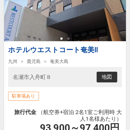
ホテルウエストコート奄美Ⅱ
九州
鹿児島
奄美大島
名瀬市入舟町８
地図
駐車場あり
旅行代金
（航空券+宿泊 2名1室ご利用時 大
人1名様あたり）
93,900～97,400
円