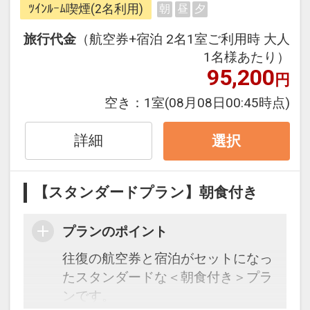
ﾂｲﾝﾙｰﾑ喫煙(2名利用)
朝
昼
夕
ら、一都市滞在はもちろん周遊旅行
にも最適！
旅行代金
（航空券+宿泊 2名1室ご利用時 大人
旅行期間中の1泊だけの宿泊や延
1名様あたり）
泊・飛び泊なども自由自在です。
95,200
円
フライトは、安心のJAL（または
空き：
1室
(08月08日00:45時点)
JALグループ）確約！フライトマイ
ル50%貯まります。
詳細
選択
オプションでレンタカーや現地交
通・体験プランなどの追加（同時予
約）が可能なプランもございます。
【スタンダードプラン】朝食付き
プランのポイント
往復の航空券と宿泊がセットになっ
たスタンダードな＜朝食付き＞プラ
ンです。