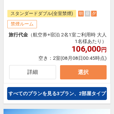
ご予約された場合はご連絡の上、朝
食付きに変更させていただきますの
スタンダードダブル(全室禁煙)
朝
昼
夕
で、ご了承ください。
禁煙ルーム
航空券と宿泊プラン以外にも、
マン
旅行代金
（航空券+宿泊 2名1室ご利用時 大人
グローブカヌーなどがセットになっ
1名様あたり）
たお得なプランもご用意していま
106,000
円
す。こちら
から検索してください。
空き：
2室
(08月08日00:45時点)
詳細
選択
すべてのプランを見る
3プラン、2部屋タイプ