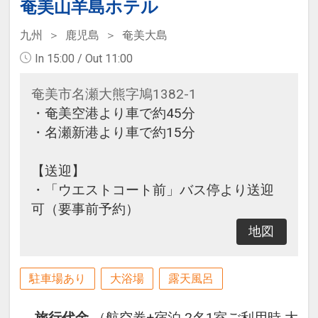
奄美山羊島ホテル
九州
鹿児島
奄美大島
In 15:00 / Out 11:00
奄美市名瀬大熊字鳩1382-1
・奄美空港より車で約45分
・名瀬新港より車で約15分
【送迎】
・「ウエストコート前」バス停より送迎
可（要事前予約）
地図
駐車場あり
大浴場
露天風呂
旅行代金
（航空券+宿泊 2名1室ご利用時 大