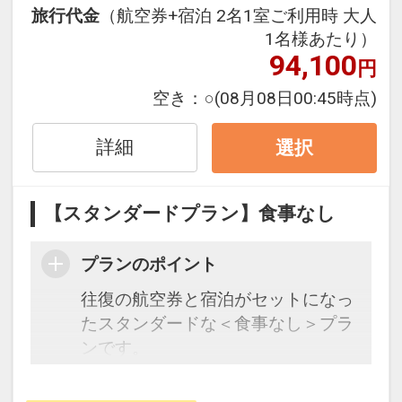
にも最適！
旅行代金
（航空券+宿泊 2名1室ご利用時 大人
旅行期間中の1泊だけの宿泊や延
1名様あたり）
泊・飛び泊なども自由自在です。
94,100
円
フライトは、安心のJAL（または
空き：
○
(08月08日00:45時点)
JALグループ）確約！フライトマイ
ル50%貯まります。
詳細
選択
オプションでレンタカーや現地交
通・体験プランなどの追加（同時予
約）が可能なプランもございます。
【スタンダードプラン】食事なし
プランのポイント
往復の航空券と宿泊がセットになっ
たスタンダードな＜食事なし＞プラ
ンです。
フライトと宿泊を自由に組み合わせ
できるダイナミックパッケージだか