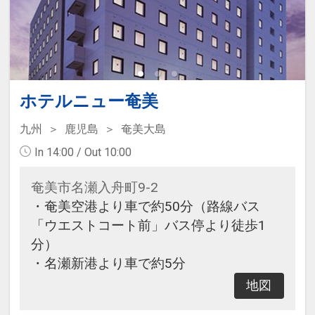
ホテルニュー奄美
九州
鹿児島
奄美大島
In 14:00 / Out 10:00
奄美市名瀬入舟町9-2
・奄美空港より車で約50分（路線バス
「ウエストコート前」バス停より徒歩1
分）
・名瀬新港より車で約5分
地図