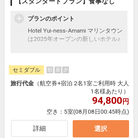
【スタンダードプラン】食事なし
JALグループ）確約！フライトマイ
ル50%貯まります。
プランのポイント
オプションでレンタカーや現地交
通・体験プランなどの追加（同時予
Hotel Yui-ness-Amami マリンタウン
約）が可能なプランもございます。
は2025年オープンの新しいホテル♪
往復の航空券と宿泊がセットになっ
たスタンダードな＜食事なし＞プラ
セミダブル
朝
昼
夕
ンです。
フライトと宿泊を自由に組み合わせ
旅行代金
（航空券+宿泊 2名1室ご利用時 大人
できるダイナミックパッケージだか
1名様あたり）
ら、一都市滞在はもちろん周遊旅行
94,800
円
にも最適！
空き：
5室
(08月08日00:45時点)
旅行期間中の1泊だけの宿泊や延
泊・飛び泊なども自由自在です。
詳細
選択
フライトは、安心のJAL（または