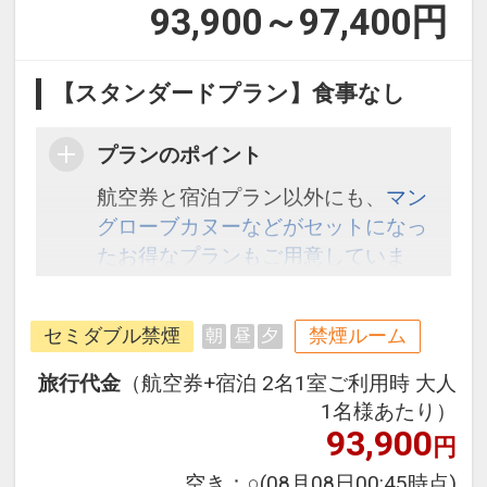
93,900～97,400
円
【スタンダードプラン】食事なし
プランのポイント
航空券と宿泊プラン以外にも、
マン
グローブカヌーなどがセットになっ
たお得なプランもご用意していま
す。こちら
から検索してください。
セミダブル禁煙
禁煙ルーム
朝
昼
夕
旅行代金
（航空券+宿泊 2名1室ご利用時 大人
1名様あたり）
93,900
円
空き：
○
(08月08日00:45時点)