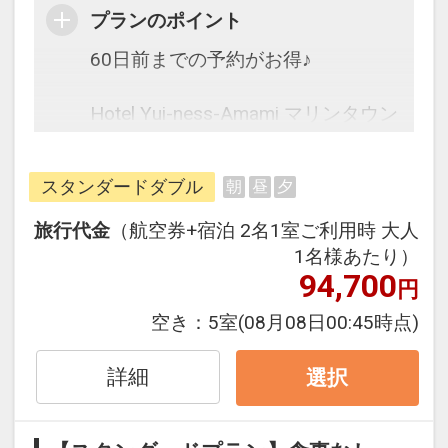
ル50%貯まります。
プランのポイント
オプションでレンタカーや現地交
通・体験プランなどの追加（同時予
60日前までの予約がお得♪
約）が可能なプランもございます。
Hotel Yui-ness-Amami マリンタウン
は2025年オープンの新しいホテル♪
スタンダードダブル
朝
昼
夕
往復の航空券と宿泊がセットになっ
たスタンダードな＜食事なし＞プラ
旅行代金
（航空券+宿泊 2名1室ご利用時 大人
ンです。
1名様あたり）
フライトと宿泊を自由に組み合わせ
94,700
円
できるダイナミックパッケージだか
空き：
5室
(08月08日00:45時点)
ら、一都市滞在はもちろん周遊旅行
にも最適！
詳細
選択
旅行期間中の1泊だけの宿泊や延
泊・飛び泊なども自由自在です。
フライトは、安心のJAL（または