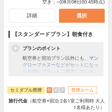
空き：
○
(08月08日00:45時点)
詳細
選択
【スタンダードプラン】朝食付き
プランのポイント
航空券と宿泊プラン以外にも、
マン
グローブカヌーなどがセットになっ
たお得なプランもご用意していま
す。こちら
から検索してください。
セミダブル禁煙
禁煙ルーム
朝
昼
夕
旅行代金
（航空券+宿泊 2名1室ご利用時 大人
1名様あたり）