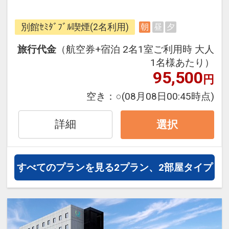
フライトと宿泊を自由に組み合わせ
できるダイナミックパッケージだか
別館ｾﾐﾀﾞﾌﾞﾙ喫煙(2名利用)
朝
昼
夕
ら、一都市滞在はもちろん周遊旅行
にも最適！
旅行代金
（航空券+宿泊 2名1室ご利用時 大人
旅行期間中の1泊だけの宿泊や延
1名様あたり）
泊・飛び泊なども自由自在です。
95,500
円
フライトは、安心のJAL（または
空き：
○
(08月08日00:45時点)
JALグループ）確約！フライトマイ
ル50%貯まります。
詳細
選択
オプションでレンタカーや現地交
通・体験プランなどの追加（同時予
約）が可能なプランもございます。
すべてのプランを見る
2プラン、2部屋タイプ