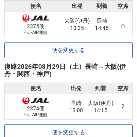
便名
出発
到着
空席
大阪(伊丹)
長崎
2375便
13:35
14:45
※J-AIR運航
便を変更する
復路
2026年08月29日（土）
長崎
→
大阪(伊
丹・関西・神戸)
便名
出発
到着
空席
長崎
大阪(伊丹)
2
2374便
13:00
14:15
※J-AIR運航
便を変更する