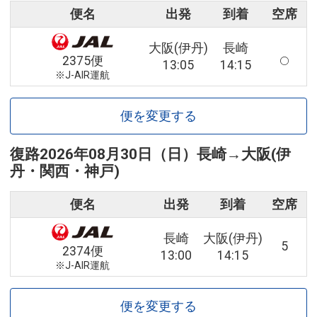
便名
出発
到着
空席
大阪(伊丹)
長崎
2375便
13:05
14:15
※J-AIR運航
便を変更する
復路
2026年08月30日（日）
長崎
→
大阪(伊
丹・関西・神戸)
便名
出発
到着
空席
長崎
大阪(伊丹)
5
2374便
13:00
14:15
※J-AIR運航
便を変更する