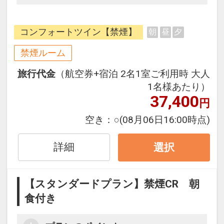
ンです。フライトと宿泊を自由に組
み合わせできるダイナミックパッケ
コンフォートツイン【禁煙】
朝
昼
夕
ージだから、一都市滞在はもちろん
周遊旅行にも最適！
禁煙ルーム
旅行期間中の1泊だけの宿泊や延
旅行代金
（航空券+宿泊 2名1室ご利用時 大人
泊・飛び泊なども自由自在です。
1名様あたり）
フライトは、安心のJAL（または
37,400
円
JALグループ）確約！フライトマイ
ル50%貯まります。
空き：
○
(08月06日16:00時点)
オプションでレンタカーや現地交
通・体験プランなどの追加（同時予
詳細
選択
約）が可能なプランもございます。
【スタンダードプラン】禁煙CR 朝
食付き