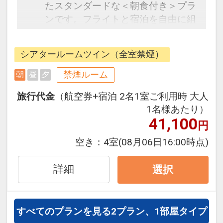
たスタンダードな＜朝食付き＞プラ
ンです。フライトと宿泊を自由に組
み合わせできるダイナミックパッケ
ージだから、一都市滞在はもちろん
シアタールームツイン（全室禁煙）
周遊旅行にも最適！
旅行期間中の1泊だけの宿泊や延
禁煙ルーム
朝
昼
夕
泊・飛び泊なども自由自在です。
旅行代金
（航空券+宿泊 2名1室ご利用時 大人
フライトは、安心のJAL（または
1名様あたり）
JALグループ）確約！フライトマイ
41,100
円
ル50%貯まります。
オプションでレンタカーや現地交
空き：
4室
(08月06日16:00時点)
通・体験プランなどの追加（同時予
約）が可能なプランもございます。
詳細
選択
すべてのプランを見る
2プラン、1部屋タイプ