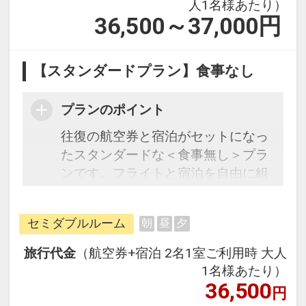
人1名様あたり）
36,500～37,000
円
【スタンダードプラン】食事なし
プランのポイント
往復の航空券と宿泊がセットになっ
たスタンダードな＜食事無し＞プラ
ンです。フライトと宿泊を自由に組
み合わせできるダイナミックパッケ
ージだから、一都市滞在はもちろん
セミダブルルーム
朝
昼
夕
周遊旅行にも最適！
旅行期間中の1泊だけの宿泊や延
旅行代金
（航空券+宿泊 2名1室ご利用時 大人
泊・飛び泊なども自由自在です。
1名様あたり）
フライトは、安心のJAL（または
36,500
円
JALグループ）確約！フライトマイ