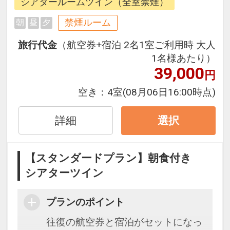
シアタールームツイン（全室禁煙）
周遊旅行にも最適！
旅行期間中の1泊だけの宿泊や延
禁煙ルーム
朝
昼
夕
泊・飛び泊なども自由自在です。
旅行代金
（航空券+宿泊 2名1室ご利用時 大人
フライトは、安心のJAL（または
1名様あたり）
JALグループ）確約！フライトマイ
39,000
円
ル50%貯まります。
オプションでレンタカーや現地交
空き：
4室
(08月06日16:00時点)
通・体験プランなどの追加（同時予
約）が可能なプランもございます。
詳細
選択
【スタンダードプラン】朝食付き
シアターツイン
プランのポイント
往復の航空券と宿泊がセットになっ