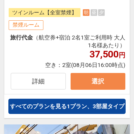
ジャーにも最適な立地のホテルで
ツインルーム【全室禁煙】
朝
昼
夕
す。
プラン説明：往復の航空券と宿泊が
禁煙ルーム
セットになったスタンダードな＜軽
旅行代金
（航空券+宿泊 2名1室ご利用時 大人
朝食付き＞プランで、フライトと宿
1名様あたり）
泊を自由に組み合わせできるダイナ
37,500
円
ミックパッケージだから、一都市滞
在はもちろん周遊旅行にも最適！
空き：
2室
(08月06日16:00時点)
旅行期間中の1泊だけの宿泊や延
泊・飛び泊なども自由自在です。
詳細
選択
フライトは、安心のJAL（または
JALグループ）確約！フライトマイ
ル50%貯まります。
すべてのプランを見る
1プラン、3部屋タイプ
オプションでレンタカーや現地交
通・体験プランなどの追加（同時予
約）が可能なプランもございます。