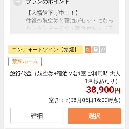
プランのポイント
【大幅値下げ中！！】
往復の航空券と宿泊がセットになっ
たスタンダードな＜朝食付き＞プラ
ンです。フライトと宿泊を自由に組
み合わせできるダイナミックパッケ
コンフォートツイン【禁煙】
朝
昼
夕
ージだから、一都市滞在はもちろん
周遊旅行にも最適！
禁煙ルーム
旅行期間中の1泊だけの宿泊や延
旅行代金
（航空券+宿泊 2名1室ご利用時 大人
泊・飛び泊なども自由自在です。
1名様あたり）
フライトは、安心のJAL（または
38,900
円
JALグループ）確約！フライトマイ
ル50%貯まります。
空き：
○
(08月06日16:00時点)
オプションでレンタカーや現地交
通・体験プランなどの追加（同時予
詳細
選択
約）が可能なプランもございます。