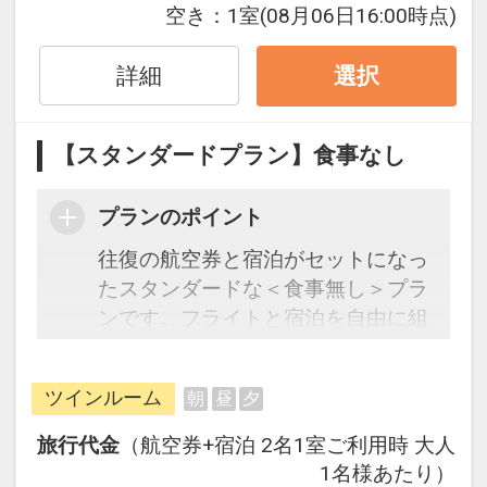
空き：
1室
(08月06日16:00時点)
ル50%貯まります。
オプションでレンタカーや現地交
詳細
選択
通・体験プランなどの追加（同時予
約）が可能なプランもございます。
【スタンダードプラン】食事なし
プランのポイント
往復の航空券と宿泊がセットになっ
たスタンダードな＜食事無し＞プラ
ンです。フライトと宿泊を自由に組
み合わせできるダイナミックパッケ
ージだから、一都市滞在はもちろん
ツインルーム
朝
昼
夕
周遊旅行にも最適！
旅行期間中の1泊だけの宿泊や延
旅行代金
（航空券+宿泊 2名1室ご利用時 大人
泊・飛び泊なども自由自在です。
1名様あたり）