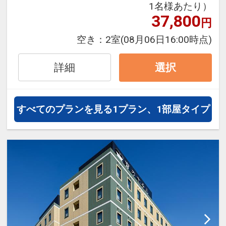
1名様あたり）
JALグループ）確約！フライトマイ
37,800
円
ル50%貯まります。
オプションでレンタカーや現地交
空き：
2室
(08月06日16:00時点)
通・体験プランなどの追加（同時予
約）が可能なプランもございます。
詳細
選択
すべてのプランを見る
1プラン、1部屋タイプ