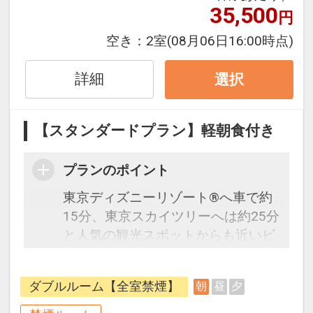
35,500
円
ミックパッケージだから、一都市滞
在はもちろん周遊旅行にも最適！
空き：
2室
(08月06日16:00時点)
旅行期間中の1泊だけの宿泊や延
泊・飛び泊なども自由自在です。
詳細
選択
フライトは、安心のJAL（または
JALグループ）確約！フライトマイ
【スタンダードプラン】軽朝食付き
ル50%貯まります。
オプションでレンタカーや現地交
通・体験プランなどの追加（同時予
プランのポイント
約）が可能なプランもございます。
東京ディズニーリゾート®へ車で約
15分、東京スカイツリーへは約25分
と人気の観光スポットからも近いビ
ジネスホテルです。ビジネスにもレ
ジャーにも最適な立地のホテルで
ダブルルーム【全室禁煙】
朝
昼
夕
す。
プラン説明：往復の航空券と宿泊が