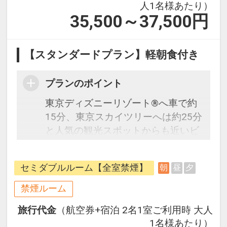
人1名様あたり）
35,500～37,500
円
【スタンダードプラン】軽朝食付き
プランのポイント
東京ディズニーリゾート®へ車で約
15分、東京スカイツリーへは約25分
と人気の観光スポットからも近いビ
ジネスホテルです。ビジネスにもレ
ジャーにも最適な立地のホテルで
セミダブルルーム【全室禁煙】
朝
昼
夕
す。
プラン説明：往復の航空券と宿泊が
禁煙ルーム
セットになったスタンダードな＜軽
旅行代金
（航空券+宿泊 2名1室ご利用時 大人
朝食付き＞プランで、フライトと宿
1名様あたり）
泊を自由に組み合わせできるダイナ