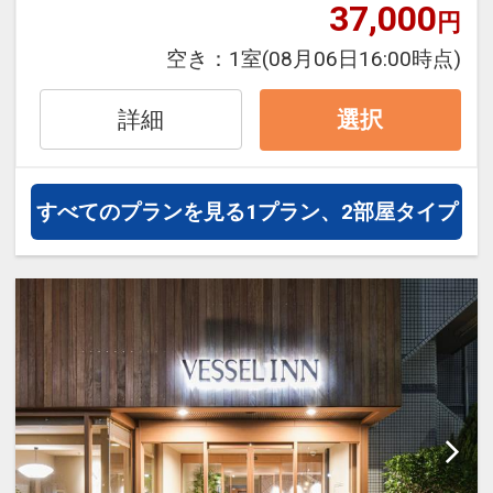
フライトは、安心のJAL（または
37,000
円
JALグループ）確約！フライトマイ
空き：
1室
(08月06日16:00時点)
ル50%貯まります。
オプションでレンタカーや現地交
詳細
選択
通・体験プランなどの追加（同時予
約）が可能なプランもございます。
すべてのプランを見る
1プラン、2部屋タイプ