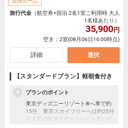
禁煙ルーム
セットになったスタンダードな＜軽
旅行代金
（航空券+宿泊 2名1室ご利用時 大人
朝食付き＞プランで、フライトと宿
1名様あたり）
泊を自由に組み合わせできるダイナ
35,900
円
ミックパッケージだから、一都市滞
在はもちろん周遊旅行にも最適！
空き：
2室
(08月06日16:00時点)
旅行期間中の1泊だけの宿泊や延
泊・飛び泊なども自由自在です。
詳細
選択
フライトは、安心のJAL（または
JALグループ）確約！フライトマイ
【スタンダードプラン】軽朝食付き
ル50%貯まります。
オプションでレンタカーや現地交
通・体験プランなどの追加（同時予
プランのポイント
約）が可能なプランもございます。
東京ディズニーリゾート®へ車で約
15分、東京スカイツリーへは約25分
と人気の観光スポットからも近いビ
ジネスホテルです。ビジネスにもレ