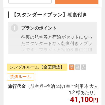
【スタンダードプラン】朝食付き
プランのポイント
往復の航空券と宿泊がセットになっ
たスタンダードな＜朝食付き＞プラ
ンです。フライトと宿泊を自由に組
み合わせできるダイナミックパッケ
ージだから、一都市滞在はもちろん
シングルルーム【全室禁煙】
朝
昼
夕
周遊旅行にも最適！
旅行期間中の1泊だけの宿泊や延
禁煙ルーム
泊・飛び泊なども自由自在です。
旅行代金
（航空券+宿泊 2名1室ご利用時 大人
フライトは、安心のJAL（または
1名様あたり）
JALグループ）確約！フライトマイ
41,100
円
ル50%貯まります。