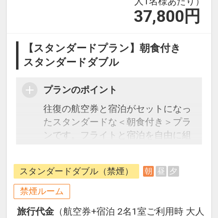
人1名様あたり）
37,800
円
【スタンダードプラン】朝食付き
スタンダードダブル
プランのポイント
往復の航空券と宿泊がセットになっ
たスタンダードな＜朝食付き＞プラ
ンです。フライトと宿泊を自由に組
み合わせできるダイナミックパッケ
ージだから、一都市滞在はもちろん
スタンダードダブル（禁煙）
朝
昼
夕
周遊旅行にも最適！
旅行期間中の1泊だけの宿泊や延
禁煙ルーム
泊・飛び泊なども自由自在です。
旅行代金
（航空券+宿泊 2名1室ご利用時 大人
フライトは、安心のJAL（または