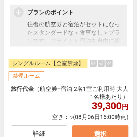
プランのポイント
往復の航空券と宿泊がセットになっ
たスタンダードな＜食事なし＞プラ
ンです。フライトと宿泊を自由に組
み合わせできるダイナミックパッケ
ージだから、一都市滞在はもちろん
シングルルーム【全室禁煙】
朝
昼
夕
周遊旅行にも最適！
旅行期間中の1泊だけの宿泊や延
禁煙ルーム
泊・飛び泊なども自由自在です。
旅行代金
（航空券+宿泊 2名1室ご利用時 大人
フライトは、安心のJAL（または
1名様あたり）
JALグループ）確約！フライトマイ
39,300
円
ル50%貯まります。
オプションでレンタカーや現地交
空き：
○
(08月06日16:00時点)
通・体験プランなどの追加（同時予
約）が可能なプランもございます。
詳細
選択