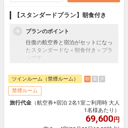
【スタンダードプラン】朝食付き
プランのポイント
往復の航空券と宿泊がセットになっ
たスタンダードな＜朝食付き＞プラ
ンです。
フライトと宿泊を自由に組み合わせ
できるダイナミックパッケージだか
ツインルーム（禁煙ルーム）
朝
昼
夕
ら、一都市滞在はもちろん周遊旅行
にも最適！
禁煙ルーム
旅行期間中の1泊だけの宿泊や延
旅行代金
（航空券+宿泊 2名1室ご利用時 大人
泊・飛び泊なども自由自在です。
1名様あたり）
フライトは、安心のJAL（または
69,600
円
JALグループ）確約！フライトマイ
ル50%貯まります。