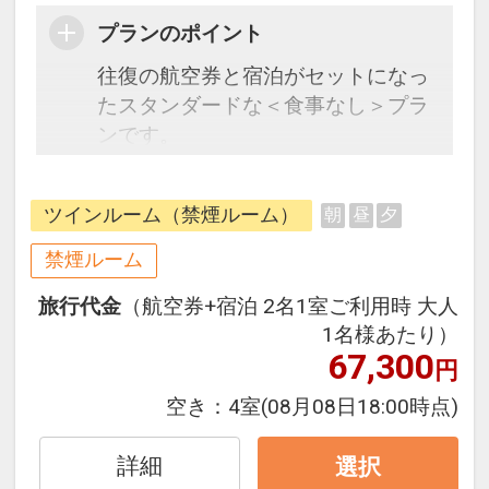
プランのポイント
往復の航空券と宿泊がセットになっ
たスタンダードな＜食事なし＞プラ
ンです。
フライトと宿泊を自由に組み合わせ
できるダイナミックパッケージだか
ツインルーム（禁煙ルーム）
朝
昼
夕
ら、一都市滞在はもちろん周遊旅行
にも最適！
禁煙ルーム
旅行期間中の1泊だけの宿泊や延
旅行代金
（航空券+宿泊 2名1室ご利用時 大人
泊・飛び泊なども自由自在です。
1名様あたり）
フライトは、安心のJAL（または
67,300
円
JALグループ）確約！フライトマイ
ル50%貯まります。
空き：
4室
(08月08日18:00時点)
オプションでレンタカーや現地交
通・体験プランなどの追加（同時予
詳細
選択
約）が可能なプランもございます。