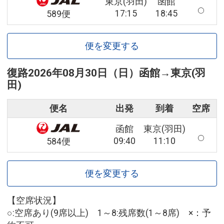
東京(羽田)
函館
17:15
18:45
589便
便を変更する
復路
2026年08月30日（日）
函館
→
東京(羽
田)
便名
出発
到着
空席
函館
東京(羽田)
09:40
11:10
584便
便を変更する
【空席状況】
○:空席あり(9席以上) 1～8:残席数(1～8席) ×：予